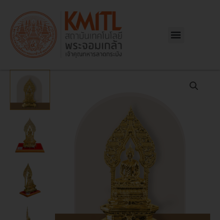
Skip
to
content
Menu
จำนวน
พระ
นิ
รัน
ตราย
PVD
หน้า
ตัก
4
นิ้ว
ชิ้น