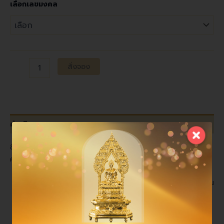
เลือกเลขมงคล
Alternative:
สั่งจอง
คำอธิบาย
ข้อแตกต่างการเคลือบผิวทองคำ (PVD COATING) ตาม
คุณลักษณะดังต่อไปนี้
ด้านเทคโนโลยีการผลิต ใช้ทองคำแท่งบริสุทธิ์ 99.99% ใน
ระบบการเคลือบสุญญากาศ ซึ่งเป็นเทคโนโลยีฟิล์มบาง
ด้วยไอทางกายภาพ
ด้านความปลอดภัยและสิ่งแวดล้อม ไม่ก่อให้เกิดปัญหาสิ่ง