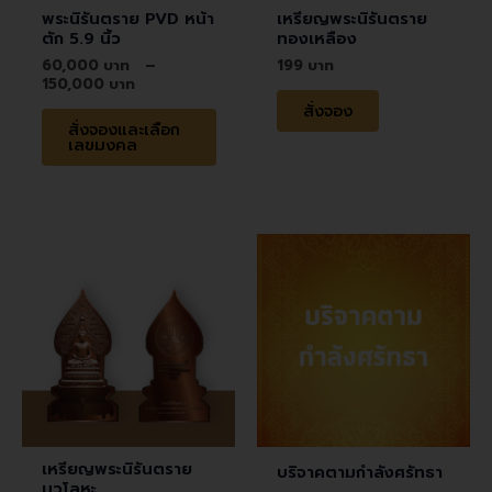
be
พระนิรันตราย PVD หน้า
เหรียญพระนิรันตราย
chosen
ตัก 5.9 นิ้ว
ทองเหลือง
on
60,000
–
199
150,000
the
สั่งจอง
product
สั่งจองและเลือก
page
เลขมงคล
เหรียญพระนิรันตราย
บริจาคตามกำลังศรัทธา
นวโลหะ