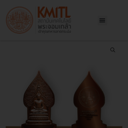
Skip
to
content
Menu
จำนวน
เหรียญ
พระ
นิ
รัน
ตรา
ย
นวโลหะ
ชิ้น