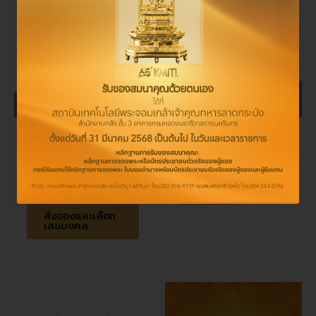
product
has
multiple
variants.
The
options
may
be
พระนิรันตราย ทอง
เหรียญพระนิรันตราย
chosen
เหลืองขัดมัน หน้าตัก 4
ทองแดง
นิ้ว
on
299
the
20,000
–
50,000
สั่งจอง
product
page
สั่งจองและเลือก
เลขมงคล