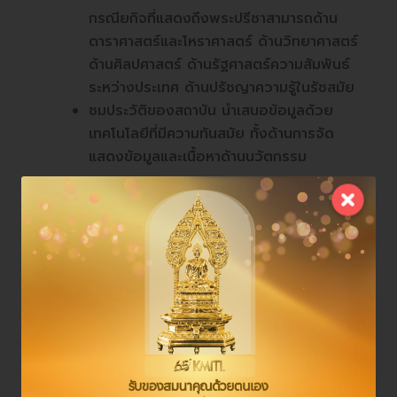
กรณียกิจที่แสดงถึงพระปรีชาสามารถด้าน
ดาราศาสตร์และโหราศาสตร์ ด้านวิทยาศาสตร์
ด้านศิลปศาสตร์ ด้านรัฐศาสตร์ความสัมพันธ์
ระหว่างประเทศ ด้านปรัชญาความรู้ในรัชสมัย
ชมประวัติของสถาบัน นำเสนอข้อมูลด้วย
เทคโนโลยีที่มีความทันสมัย ทั้งด้านการจัด
แสดงข้อมูลและเนื้อหาด้านนวัตกรรม
ทั้งนี้สามารถติดตามกิจกรรม ข่าวประชาสัมพันธ์
เกี่ยวกับอาคารหอพระราชประวัติพระบาทสมเด็จ
พระจอมเกล้าเจ้าอยู่หัว พระสยามเทวมหามกุฏวิทย
มหาราช ได้ที่ Facebook Page “
หอเทิดพระ
เกียรติ ร.4 พระจอมเกล้าลาดกระบัง”