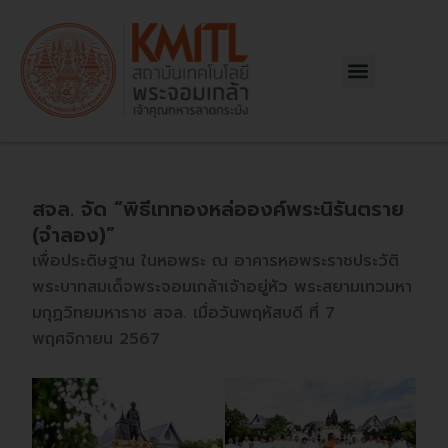
Skip
Post
to
navigation
content
Menu
สจล. จัด “พิธีเททองหล่อองค์พระนิรันตราย
(จำลอง)”
เพื่อประดิษฐาน ในหอพระ ณ อาคารหอพระราชประวัติ
พระบาทสมเด็จพระจอมเกล้าเจ้าอยู่หัว พระสยามเทวมหา
มกุฏวิทยมหาราช สจล. เมื่อวันพฤหัสบดี ที่ 7
พฤศจิกายน 2567